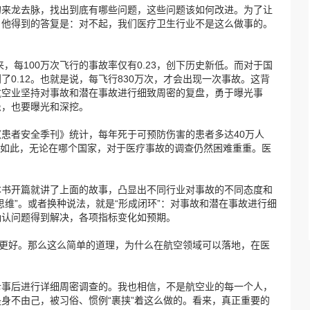
的来龙去脉，找出到底有哪些问题，这些问题该如何改进。为了让
，他得到的答复是：对不起，我们医疗卫生行业不是这么做事的。
，每100万次飞行的事故率仅有0.23，创下历史新低。而对于国
0.12。也就是说，每飞行830万次，才会出现一次事故。这背
航空业坚持对事故和潜在事故进行细致周密的复盘，勇于曝光事
患，也要曝光和深挖。
患者安全季刊》统计，每年死于可预防伤害的患者多达40万人
即便如此，无论在哪个国家，对于医疗事故的调查仍然困难重重。医
。
本书开篇就讲了上面的故事，凸显出不同行业对事故的不同态度和
思维”。或者换种说法，就是“形成闭环”：对事故和潜在事故进行细
确认问题得到解决，各项指标变化如预期。
要更好。那么这么简单的道理，为什么在航空领域可以落地，在医
斥事后进行详细周密调查的。我也相信，不是航空业的每一个人，
身不由己，被习俗、惯例“裹挟”着这么做的。看来，真正重要的