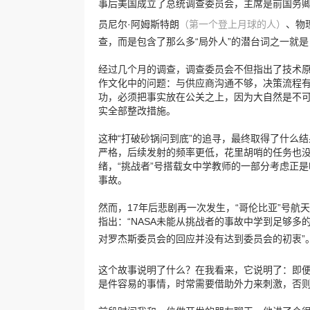
事后美国成立了总统调查委员会，主席是前国务卿
员尼尔·阿姆斯特朗
（第一个登上月球的人）
、物
查，而是包含了那么多“局外人”的潜台词之一就
经过几个月的调查，调查委员会不但指出了技术
作文化中的问题：与供应商沟通不够，决策流程有
功，必须把事实放在公关之上，因为大自然是不
实全部整改措施。
这种“打破砂锅问到底”的追寻，最终取得了什么
严格，后续发射的频率更低，花里胡哨的任务也
绪，“挑战者”号搭载女中学教师的一部分考虑正
事故。
然而，17年后悲剧再一次发生，“哥伦比亚”号航
指出：“NASA未能从挑战者的事故中学到足够多
对罗杰斯委员会的回应并没有达到委员会的初衷”
这个故事说明了什么？在我看来，它说明了：即便
是件容易的事情，时常需要借助外力来刺激，否