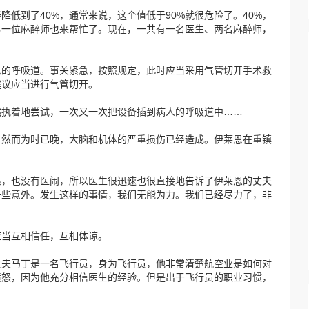
低到了40%，通常来说，这个值低于90%就很危险了。40%，
另一位麻醉师也来帮忙了。现在，一共有一名医生、两名麻醉师，
恩的呼吸道。事关紧急，按照规定，此时应当采用气管切开手术救
建议应当进行气管切开。
然执着地尝试，一次又一次把设备插到病人的呼吸道中……
。然而为时已晚，大脑和机体的严重损伤已经造成。伊莱恩在重镇
系，也没有医闹，所以医生很迅速也很直接地告诉了伊莱恩的丈夫
一些意外。发生这样的事情，我们无能为力。我们已经尽力了，非
应当互相信任，互相体谅。
丈夫马丁是一名飞行员，身为飞行员，他非常清楚航空业是如何对
愤怒，因为他充分相信医生的经验。但是出于飞行员的职业习惯，