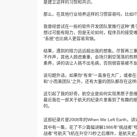
是建立这样的习惯和共识。
那么，在其他行业培养这样的习惯容易吗，比如I
我曾经尝试在一些的软件开发团队里推行这种“勇
想过可能有阻力，但是无论如何，程序员的接受难
“系统”也比病人更容易背锅。
结果，遇到的阻力远远超出我的想象。尽管再三
不作声，其他人顾虑重重，会场只剩空荡荡的煎熬
素养，讲的话让人挑不出毛病，否则很容易被不
说句题外话，如果你“有幸”一直身在大厂，或者
和“小而美团队”之外，还有大量的团队都存在这
这引起了我的好奇，航空业是如何实现黑匣子思
最近我在一部关于航天的纪录片里看到了有趣的细
的。
这部纪录片是2008年的When We Left Earth，
其中有一集，花了不少篇幅讲解1986年“挑战者”
战者”号航天飞机在升空73秒之后爆炸，是航天史