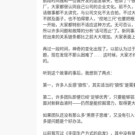
前段时间我和一位做开发的朋友聊天，他讲了个
厂，大家都很认同自己公司的企业文化。前不久，
话做事都不太讲究，与公司文化不太合拍，不过大
不顾及面子，也不怕得罪人，“挖地三尺”也要把
一开始，大家都特别不适应这种方式。无可否认
所以许多问题和故障的分析“适可而止”了。新同
挖出来的关系链条都比之前大大增加。大家表面
再过一段时间，神奇的变化出现了。以前认为过
题，现在发现不那么困难了…… 这时候，大家才
的。
听到这个故事的事后，我想到了两点：
第一，许多人反感“狼性”，其实适当的“狼性”是
第二，许多团队即便已经“足够优秀”，只要能够
面对新鲜血液时——仍然是能挖掘潜力，取得更
如果团队还没有那么多“黑匣子思维”，又没有引
多提问题是个好办法。
以前我写过《丰田生产方式的启发》，其中没有提