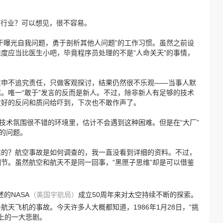
T行业？可以想见，很不容易。
于曝光自我问题，勇于剖析其他人问题”的工作习惯。虽然之前设
度应当比医生小吧，毕竟程序员处理的不是“人命关天”的事情，
重申不追究责任，只做客观探讨，结果仍然很不乐观——当事人默
。唯一“敢于”发言的反而是新人。不过，除非新人有足够的技术
友好的反问和质问给吓到，下次也不敢作声了。
在技术氛围很不错的环境里，估计不会遇到这种困难。但是在“大厂”
样的问题。
维的？航空事故是如何调查的，我一直没看到详细的资料。不过，
节。虽然航空和航天不是同一回事，“黑匣子思维”却是可以借鉴
讲述的NASA
（美国宇航局）
成立50周年来对太空持续不断的探索。
号航天飞机的事故。今天许多人大概都知道，1986年1月28日，“挑
上的一大悲剧。