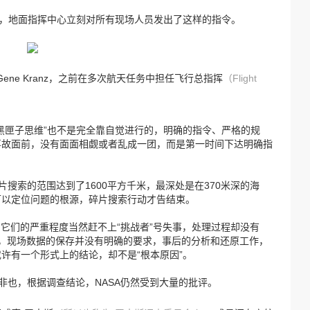
后，地面指挥中心立刻对所有现场人员发出了这样的指令。
Gene Kranz，之前在多次航天任务中担任飞行总指挥
（Flight
黑匣子思维”也不是完全靠自觉进行的，明确的指令、严格的规
事故面前，没有面面相觑或者乱成一团，而是第一时间下达明确指
片搜索的范围达到了1600平方千米，最深处是在370米深的海
可以定位问题的根源，碎片搜索行动才告结束。
，它们的严重程度当然赶不上“挑战者”号失事，处理过程却没有
狂澜，现场数据的保存并没有明确的要求，事后的分析和还原工作，
许有一个形式上的结论，却不是“根本原因”。
非也，根据调查结论，NASA仍然受到大量的批评。