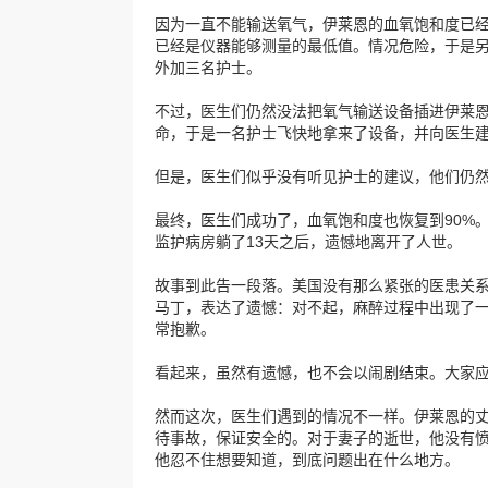
因为一直不能输送氧气，伊莱恩的血氧饱和度已经降
已经是仪器能够测量的最低值。情况危险，于是
外加三名护士。
不过，医生们仍然没法把氧气输送设备插进伊莱
命，于是一名护士飞快地拿来了设备，并向医生
但是，医生们似乎没有听见护士的建议，他们仍
最终，医生们成功了，血氧饱和度也恢复到90%
监护病房躺了13天之后，遗憾地离开了人世。
故事到此告一段落。美国没有那么紧张的医患关
马丁，表达了遗憾：对不起，麻醉过程中出现了
常抱歉。
看起来，虽然有遗憾，也不会以闹剧结束。大家
然而这次，医生们遇到的情况不一样。伊莱恩的
待事故，保证安全的。对于妻子的逝世，他没有
他忍不住想要知道，到底问题出在什么地方。