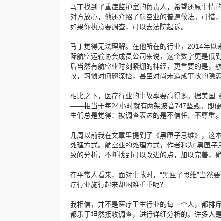
马丁找到了重症监护室的负责人，希望还原事情
对方放心，他还介绍了航空业的普遍做法。可惜
如果你执意要调查，可以去法院起诉。
马丁觉得无法理解。在他所在的行业，2014年以来
际航空运输协会成员公司来说，这个数字更是低到了
后当然有航空业时刻紧绷的神经，更重要的是，
故，习惯对问题深挖，甚至对尚未造成事故的隐
相比之下，医疗行业的事故率要高得多。据美国《
——相当于每24小时就有两架波音747坠毁。
生们总是觉得：被调查表达的是不信任、不尊重
几周以前我在文章里提到了《黑匣子思维》，这
处理方式。航空业的处理方式，作者称为“黑匣子
致的分析，不断找到可以改进的点，加以完善，
在平常人看来，面对事故时，“黑匣子思维”当然
疗行业施行起来却困难重重呢？
我相信，并不是医疗卫生行业的每一个人，都排
都乐于坦然接收调查，进行详细分析的。许多人是