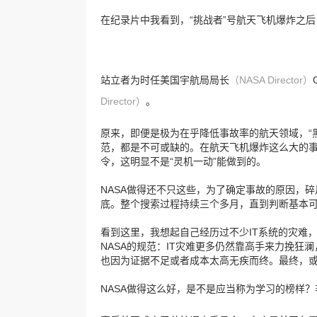
在纪录片中我看到，“挑战者”号航天飞机爆炸之
站立者为时任美国宇航局局长
（NASA Director）
Director）
。
原来，即便是极为在乎降低事故率的航天领域，“
范，都是不可或缺的。在航天飞机爆炸这么大的
令，这明显不是“灵机一动”能做到的。
NASA做得还不只这些，为了确定事故的原因，碎
底。整个搜索过程持续三个多月，直到判断基本
看到这里，我想起自己经历过不少IT系统的灾难
NASA的规范：IT灾难更多仍然靠高手来力挽
也因为证据不足或者成本太高无疾而终。最终，或
NASA做得这么好，是不是应当称为学习的榜样？