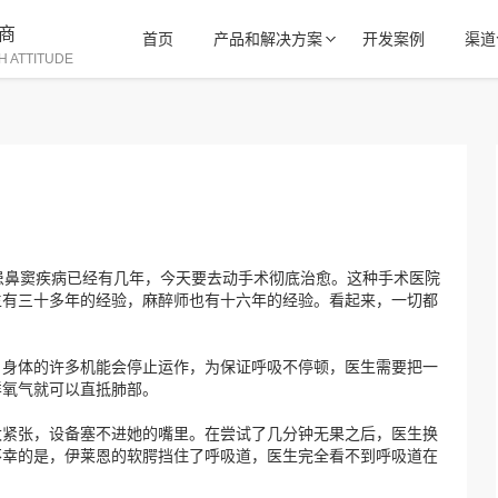
商
首页
产品和解决方案
开发案例
渠道
H ATTITUDE
。她患鼻窦疾病已经有几年，今天要去动手术彻底治愈。这种手术医院
生有三十多年的经验，麻醉师也有十六年的经验。看起来，一切都
，身体的许多机能会停止运作，为保证呼吸不停顿，医生需要把一
样氧气就可以直抵肺部。
太紧张，设备塞不进她的嘴里。在尝试了几分钟无果之后，医生换
不幸的是，伊莱恩的软腭挡住了呼吸道，医生完全看不到呼吸道在