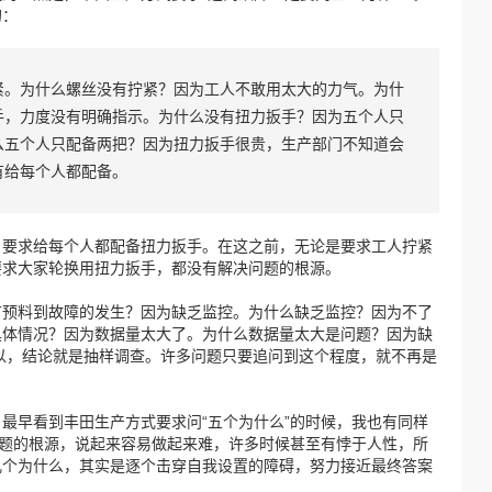
的：
紧。为什么螺丝没有拧紧？因为工人不敢用太大的力气。为什
手，力度没有明确指示。为什么没有扭力扳手？因为五个人只
么五个人只配备两把？因为扭力扳手很贵，生产部门不知道会
有给每个人都配备。
，要求给每个人都配备扭力扳手。在这之前，无论是要求工人拧紧
要求大家轮换用扭力扳手，都没有解决问题的根源。
有预料到故障的发生？因为缺乏监控。为什么缺乏监控？因为不了
具体情况？因为数据量太大了。为什么数据量太大是问题？因为缺
以，结论就是抽样调查。许多问题只要追问到这个程度，就不再是
最早看到丰田生产方式要求问“五个为什么”的时候，我也有同样
问题的根源，说起来容易做起来难，许多时候甚至有悖于人性，所
几个为什么，其实是逐个击穿自我设置的障碍，努力接近最终答案