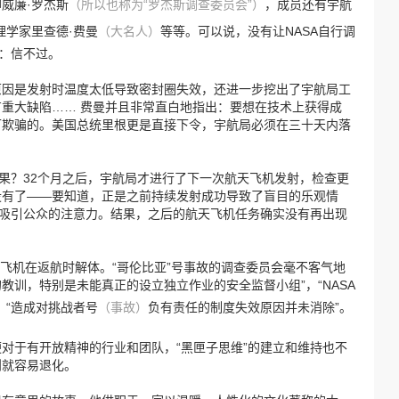
威廉·罗杰斯
（所以也称为“罗杰斯调查委员会”）
，成员还有宇航
理学家里查德·费曼
（大名人）
等等。可以说，没有让NASA自行调
是：信不过。
原因是发射时温度太低导致密封圈失效，还进一步挖出了宇航局工
重大缺陷…… 费曼并且非常直白地指出：要想在技术上获得成
可欺骗的。美国总统里根更是直接下令，宇航局必须在三十天内落
结果？32个月之后，宇航局才进行了下一次航天飞机发射，检查更
没有了——要知道，正是之前持续发射成功导致了盲目的乐观情
是吸引公众的注意力。结果，之后的航天飞机任务确实没有再出现
天飞机在返航时解体。“哥伦比亚”号事故的调查委员会毫不客气地
的教训，特别是未能真正的设立独立作业的安全监督小组”，“NASA
。“造成对挑战者号
（事故）
负有责任的制度失效原因并未消除”。
对于有开放精神的行业和团队，“黑匣子思维”的建立和维持也不
则就容易退化。