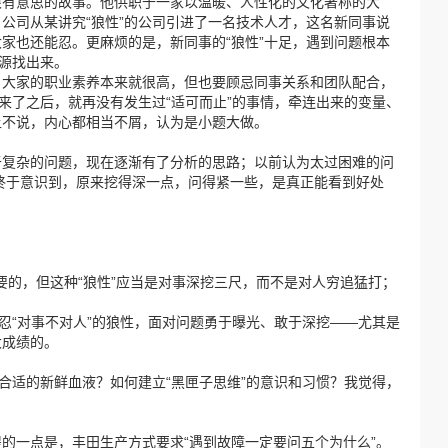
很有意思的故事。他供职于一家以温暖、人性化的文化著称的大
公司从某讲究“狼性”的公司引进了一名技术人才，这名新同事说
家也还能忍。更麻烦的是，新同事的“狼性”十足，遇到问题根本
根源找出来。
，大家的职业素养本来就很高，但也要顾忌同事关系和团队配合，
事来了之后，就再没有发生过“适可而止”的事情，牵连出来的变量、
上不说，内心都相当不屑，认为是小题大做。
于复杂的问题，现在逐渐有了分析的思路；以前认为太过困难的问
终于意识到，原来挖得深一点，问得紧一些，是真正能看到好处
需要的，但这种“狼性”应当是对事深挖三尺，而不是对人穷追猛打；
容忍“对事不对人”的狼性，面对问题勇于曝光、敢于深挖——尤其是
大成绩的。
入合适的新鲜血液？如何建立“黑匣子思维”的意识和习惯？我觉得，
的一点是，丰田生产方式要求“遇到故障一定要问五个为什么”。