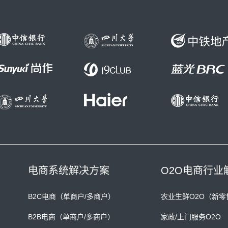
电商系统解决方案
O2O电商行业
B2C电商（单商户/多商户）
农业生鲜O2O（新零
B2B电商（单商户/多商户）
家政/上门服务O2O