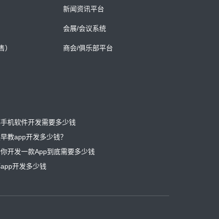
新闻资讯平台
会展/会议系统
售）
商会/俱乐部平台
成都手机软件开发需要多少钱
童早教app开发多少钱？
告诉你开发一款App到底需要多少钱
都app开发多少钱