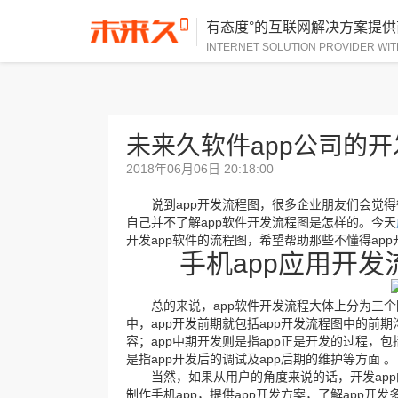
有态度°的互联网解决方案提供
INTERNET SOLUTION PROVIDER WIT
未来久软件app公司的
2018年06月06日 20:18:00
说到app开发流程图，很多企业朋友们会觉
自己并不了解app软件开发流程图是怎样的。今天
开发app软件的流程图，希望帮助那些不懂得ap
手机app应用开
总的来说，app软件开发流程大体上分为三个阶
中，app开发前期就包括app开发流程图中的前期
容；app中期开发则是指app正是开发的过程，包
是指app开发后的调试及app后期的维护等方面 。
当然，如果从用户的角度来说的话，开发app
制作手机app，提供app开发方案，了解app开