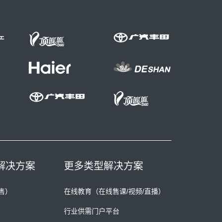
解决方案
更多类型解决方案
售）
在线教育（在线售课/视频/直播）
行业供需门户平台