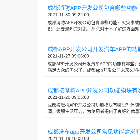
成都消防APP开发公司包含哪些功能
2021-11-30 09:22:00
成都消防APP开发公司包含哪些功能？火灾事
识，还要熟知其对策，那么对于不了解这方面知识的人
成都APP开发公司开发汽车APP的功
2021-11-27 09:06:00
成都APP开发公司开发汽车APP的功能有哪些
满足大众的需求了，成都app开发公司未来久科技开
成都按摩椅APP开发公司功能模块有
2021-11-20 09:05:00
成都按摩椅APP开发公司功能模块有哪些？伴
源，缓解生活压力，为使用者提供了良好的休息环境，
成都洗车app开发公司常见功能需求
2021-11-19 10:08:00