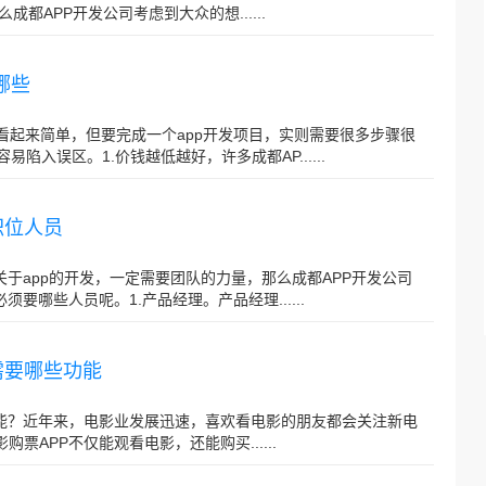
APP开发公司考虑到大众的想......
哪些
P看起来简单，但要完成一个app开发项目，实则需要很多步骤很
陷入误区。1.价钱越低越好，许多成都AP......
职位人员
关于app的开发，一定需要团队的力量，那么成都APP开发公司
要哪些人员呢。1.产品经理。产品经理......
需要哪些功能
功能？近年来，电影业发展迅速，喜欢看电影的朋友都会关注新电
票APP不仅能观看电影，还能购买......