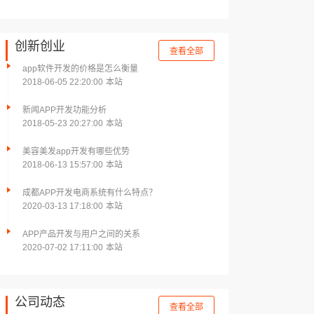
创新创业
查看全部
app软件开发的价格是怎么衡量
2018-06-05 22:20:00
本站
新闻APP开发功能分析
2018-05-23 20:27:00
本站
美容美发app开发有哪些优势
2018-06-13 15:57:00
本站
成都APP开发电商系统有什么特点？
2020-03-13 17:18:00
本站
APP产品开发与用户之间的关系
2020-07-02 17:11:00
本站
公司动态
查看全部