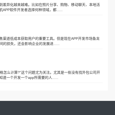
做到差异化越来越难。比如在照片分享、购物、移动聊天、本地活
PP软件开发者选择何种领域，都......
售渠道低成本获取用户的重要工具。但是现在APP开发市场鱼龙
损失，还会影响企业的发展进......
价格怎么计算?”这个问题尤为关注。尤其是一些没有找外包公司开
一个开发一个app所需要的人......