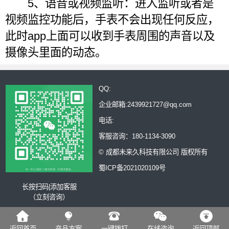
5、语音或视频监听：进入监听或者是
视频监控功能后，手表不会出现任何反应，
此时app上面可以收到手表周围的声音以及
摄像头里面的动态。
QQ:
企业邮箱:2439921727@qq.com
电话:
客服咨询：180-1134-3090
© 成都未来久科技有限公司 版权所有
蜀ICP备2021020109号
长按扫码|添加客服
（立刻咨询）





返回首页
产品方案
一键拨打
在线咨询
返回顶部